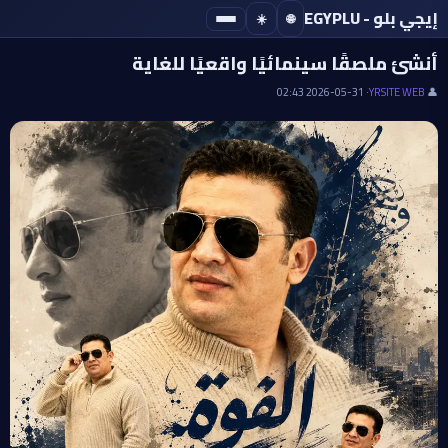
إيجي بلو - EGYPLU
☀️
🌐
· IMAGE
أنشئ ملصقًا سينمائيًا واقعيًا للغاية
· 2026-05-31 02:43
YRSITE WEB
👤