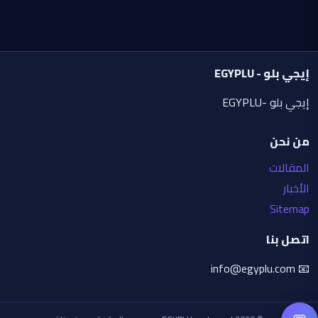
التكوين الرئيسي:
تهيمن صورة شخصية كبيرة مقرّبة على الملصق، تُظهر 
الشخص من صدره إلى أعلى، ناظرًا بثقة إلى الجانب.
إيجي بلو - EGYPLU
خلفه، أضف صورة جانبية كبيرة باهتة أحادية اللون، 
ممزوجة بسلاسة مع الخلفية بشفافية سينمائية.
إيجي بلو -EGYPLU
أضف صورتين أصغر حجمًا للشخص:
من نحن
إحداهما واقفة بشكل عفوي، تلمس نظارتها الشمسية 
بيد واحدة،
المقالات
الأخبار
والأخرى جالسة متربعة في وضعية مريحة وواثقة.
Sitemap
نمط الملابس:
اتصل بنا
زيّ أنيق وبسيط.
📧 info@egyplu.com
كنزة صوفية بيج واسعة أو سترة فاخرة بلون محايد.
بنطال جينز أزرق بنسيج واقعي.